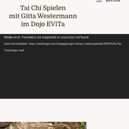
a
Tai Chi Spielen
mit Gitta Westermann
im Dojo EViTa
Video-
Media error: Format(s) not supported or source(s) not found
Player
Datei herunterladen: https://twistringen-taichi-begegnungen.de/wp-content/uploads/2025/01/EviTai-
Twistringen.mp4