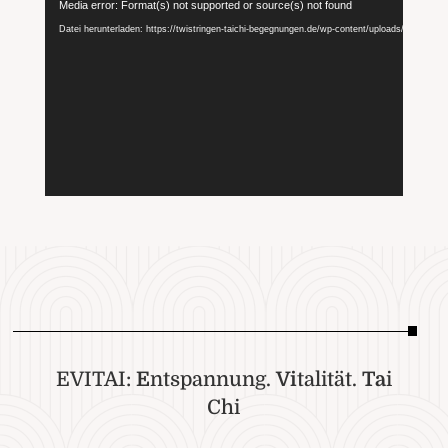
Video-
Media error: Format(s) not supported or source(s) not found
Player
Datei herunterladen: https://twistringen-taichi-begegnungen.de/wp-content/uploads/2025/01/E
EVITAI:
E
ntspannung.
Vi
talität.
Ta
i
Chi