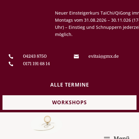
Neuer Einsteigerkurs
TaiChi/QiGong
​immer
Montags vom 31.08.2026 – 30.11.026 (17-18:15
Uhr) – Einstieg und Schnuppern jederzeit
möglich.
04243 8750
evitai@gmx.de


0171 191 68 14

ALLE TERMINE
WORKSHOPS
Menü